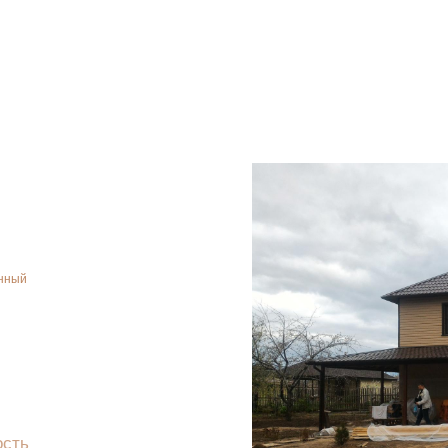
енный
ость